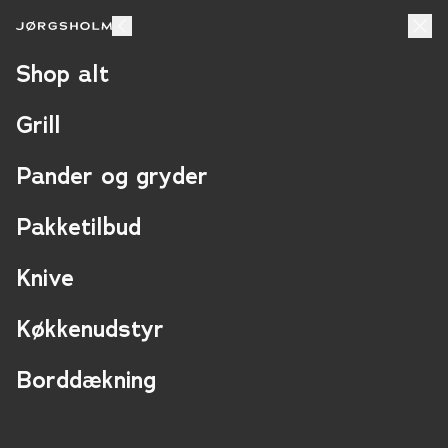
+10.000
Fri fragt
4,8/5
Glade kunder
Over 499,-
På Trustpilot
Shop alt
Grill
GRILLSET
Pander og gryder
Grillsæt
- Guide
Portionsstørrels
INGREDIENSER
Pakketilbud
VEJLEDNING
Knive
JØRGSHOLM.DK APS
Køkkenudstyr
Slagtehusgade 11
1715 København V
Borddækning
CVR: 45289788
info@jorgsholm.dk