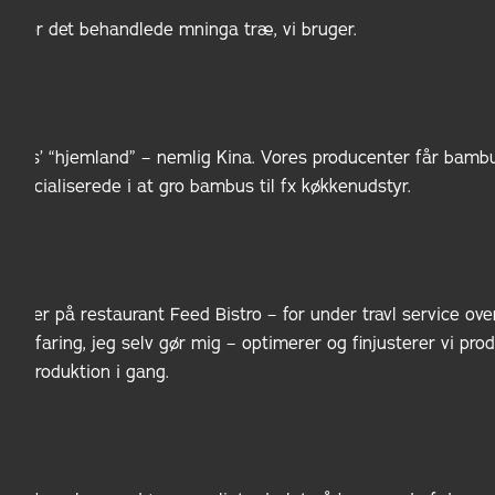
em for det behandlede mninga træ, vi bruger.
us’ “hjemland” – nemlig Kina. Vores producenter får bambus f
r specialiserede i at gro bambus til fx køkkenudstyr.
dukter på restaurant Feed Bistro – for under travl service ove
n erfaring, jeg selv gør mig – optimerer og finjusterer vi pr
lige produktion i gang.