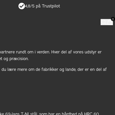
4,8/5 på Trustpilot
artnere rundt om i verden. Hver del af vores udstyr er
et og præcision.
kan du lære mere om de fabrikker og lande, der er en del af
nikke 69-lags T-NI stål, som har en hårdhed på HRC 60