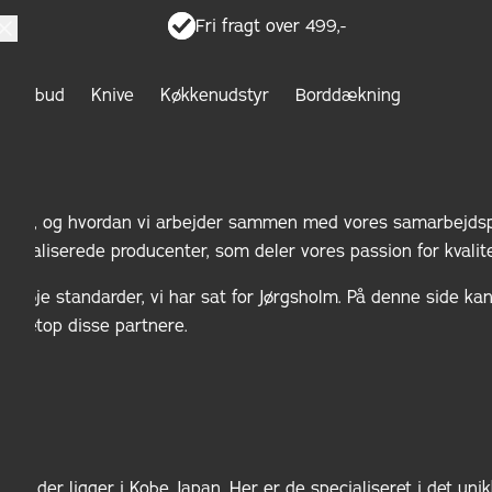
Fri fragt over 499,-
ketilbud
Knive
Køkkenudstyr
Borddækning
NG
ver lavet, og hvordan vi arbejder sammen med vores samarbejdsp
ecialiserede producenter, som deler vores passion for kvalit
il de høje standarder, vi har sat for Jørgsholm. På denne side 
ed netop disse partnere.
ent, der ligger i Kobe, Japan. Her er de specialiseret i det u