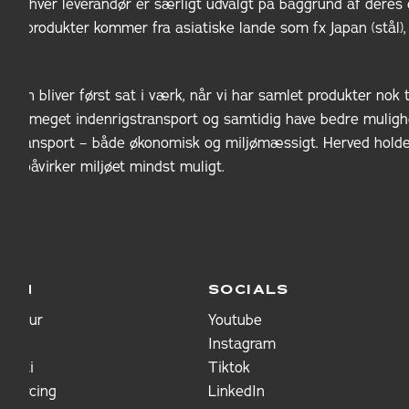
 – og hver leverandør er særligt udvalgt på baggrund af deres 
vores produkter kommer fra asiatiske lande som fx Japan (stål
gten bliver først sat i værk, når vi har samlet produkter nok t
å for meget indenrigstransport og samtidig have bedre muligh
 transport – både økonomisk og miljømæssigt. Herved holder v
 vi påvirker miljøet mindst muligt.
ION
SOCIALS
g retur
Youtube
Instagram
ranti
Tiktok
 Sourcing
LinkedIn