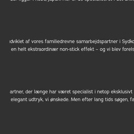
er udviklet af vores familiedrevne samarbejdspartner i Sydk
giver en helt ekstraordinær non-stick effekt – og vi blev fore
spartner, der længe har været specialist i netop eksklusivt 
e og elegant udtryk, vi ønskede. Men efter lang tids søgen, 