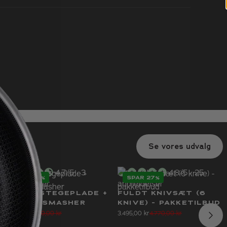
Se vores udvalg
4.7/5 · 3
4.8/5 · 25
SPAR 17%
SPAR 27%
anmeldelser
anmeldelser
HYBRID STEGEPLADE +
FULDT KNIVSÆT (6
BURGER SMASHER
KNIVE) - PAKKETILBUD
995,00 kr
1.190,00 kr
3.495,00 kr
4.770,00 kr