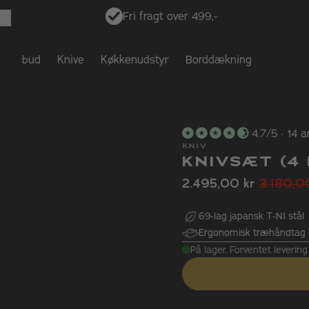
Fri fragt over 499,-
ketilbud
Knive
Køkkenudstyr
Borddækning
4.7/5 · 14 
KNIV
KNIVSÆT (4 
2.495,00 kr
3.180,0
69-lag japansk T-NI stål
Ergonomisk træhåndtag 
På lager. Forventet leveri
turret