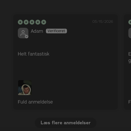
26
05/15/2026
Adam
Helt fantastisk
E
g
Fuld anmeldelse
F
Læs flere anmeldelser