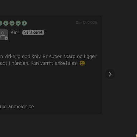
05/12/2026
Kim
Mikk
n virkelig god kniv. Er super skarp og ligger
Kvalitet i 
odt i hånden. Kan varmt anbefales. 😃
uld anmeldelse
Fuld anme