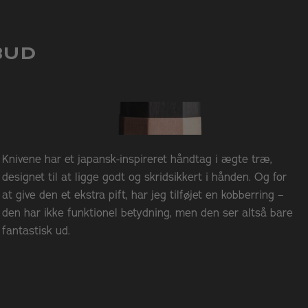
k træ
der vi din pakke samme dag. I de fleste tilfælde betyder det, at
ed et
strygestål
ved behov for at holde den så skarp som muligt
indenfor 1–2 hverdage.
 – ellers koster fragt 35,- og hjemmelevering 49,-.
BUD
, kan du frit vælge den pakkeshop, der passer dig bedst. Vi
uligheder baseret på din adresse.
Knivene har et japansk-inspireret håndtag i ægte træ,
designet til at ligge godt og skridsikkert i hånden. Og for
at give den et ekstra pift, har jeg tilføjet en kobberring –
den har ikke funktionel betydning, men den ser altså bare
fantastisk ud.
e.