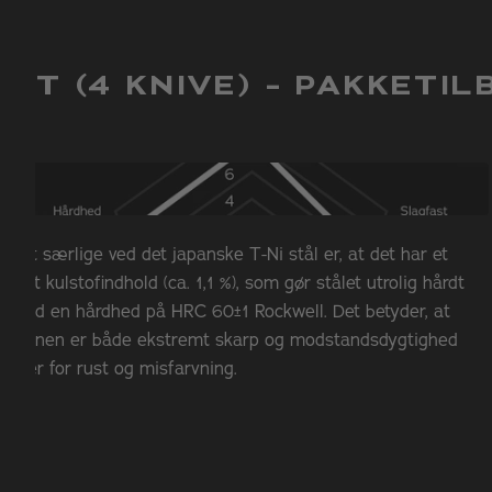
Ergonomisk håndtag i mør
Bestiller du inden kl. 15, sen
Sørg for at slibe kniven m
du har din ordre i hænderne 
Vi tilbyder fri fragt over 499.
ÆT (4 KNIVE) - PAKKETIL
Når du gennemfører din ordre
viser dig en liste med valgm
Vi samarbejder med:
Bring Pakkeshop
Det særlige ved det japanske T-Ni stål er, at det har et
DAO Pakkeshop
DAO Hjemmelevering
højt kulstofindhold (ca. 1,1 %), som gør stålet utrolig hårdt
GLS Pakkeshop
med en hårdhed på HRC 60±1 Rockwell. Det betyder, at
kernen er både ekstremt skarp og modstandsdygtighed
Retur:
over for rust og misfarvning.
Det er altid gratis at returner