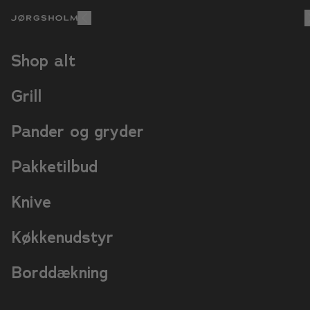
+10.000 glade kunder
Shop alt
Grill
Pander og gryder
Pak
Shop alt
Grill
Pander og gryder
Pakketilbud
Knive
Køkkenudstyr
Borddækning
30 dages gratis re