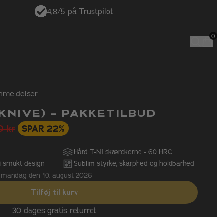
4,8/5 på Trustpilot
anmeldelser
KNIVE) - PAKKETILBUD
SPAR 22%
0 kr
Hård T-NI skærekerne - 60 HRC
i smukt design
Sublim styrke, skarphed og holdbarhed
ng mandag den 10. august 2026
Tilføj til kurv
1 års tilfredshedsgaranti