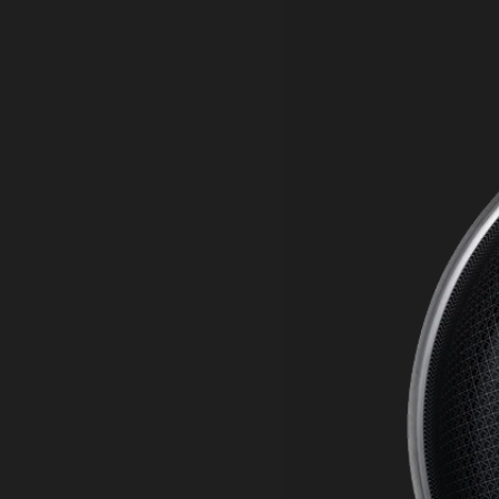
FÅ MERE FOR PENGENE 
5.0/5 · 3
PIZZA- OG
SPAR 18%
SPAR 20%
GRILLPLADE +
anmeldelser
GRILLREDSKABER +
PIZZA- OG
BURGER SMASHER
GRILLPLADE + BURGER
1.195,00 kr
1.485,00 kr
SMASHER
895,00 kr
1.090,00 kr