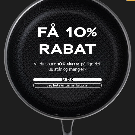
FÅ 10%
RABAT
Vil du spare
10% ekstra
på lige det,
du står og mangler?
JA TAK
Jeg betaler gerne fuldpris
‎